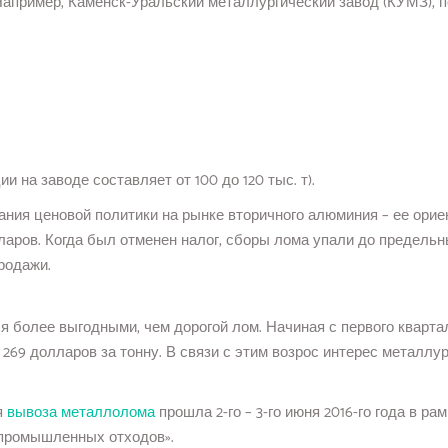
апример, Каменск-Уральский металлургический завод (КУМЗ), п
и на заводе составляет от 100 до 120 тыс. т).
ния ценовой политики на рынке вторичного алюминия – ее ориен
лларов. Когда был отменен налог, сборы лома упали до предель
родажи.
олее выгодными, чем дорогой лом. Начиная с первого квартала 
 269 долларов за тонну. В связи с этим возрос интерес металлу
я
вывоза металлолома
прошла 2-го – 3-го июня 2016-го года в р
 промышленных отходов».