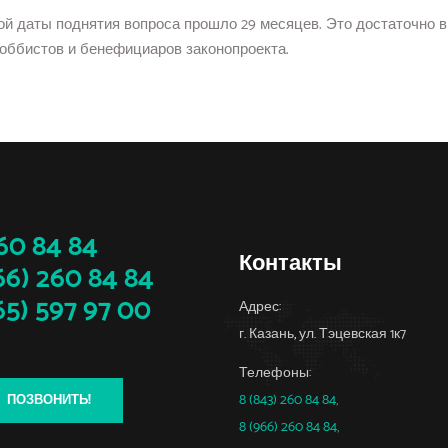
ой даты поднятия вопроса прошло 29 месяцев. Это достаточно в
оббистов и бенефициаров законопроекта.
 84 84
Контакты
66) 260 84 84
65) 597 97 00
Адрес:
г. Казань
,
ул. Тэцевская 1к7
Телефоны:
8 (843) 260 84 84,
ПОЗВОНИТЬ!
8 (966) 260 84 84,