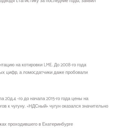
одводя статистику за последние годы, заявил
тацию на котировки LME. До 2008-го года
ных цифр, а ломосдатчики даже пробовали
20д.4 -го до начала 2015-го года цены на
ргов к чугуну. «НДСный» чугун оказался значительно
амках проходившего в Екатеринбурге