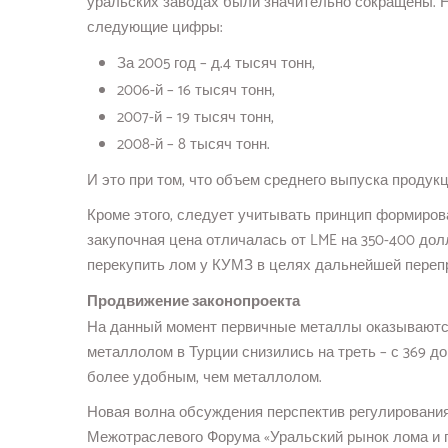
уральских заводах были значительно сокращены. Н
следующие цифры:
За 2005 год – д.4 тысяч тонн,
2006-й – 16 тысяч тонн,
2007-й – 19 тысяч тонн,
2008-й – 8 тысяч тонн.
И это при том, что объем среднего выпуска продукци
Кроме этого, следует учитывать принцип формирова
закупочная цена отличалась от LME на 350-400 до
перекупить лом у КУМЗ в целях дальнейшей переп
Продвижение законопроекта
На данный момент первичные металлы оказываются б
металлолом в Турции снизились на треть – с 369 до
более удобным, чем металлолом.
Новая волна обсуждения перспектив регулировани
Межотраслевого Форума «Уральский рынок лома и