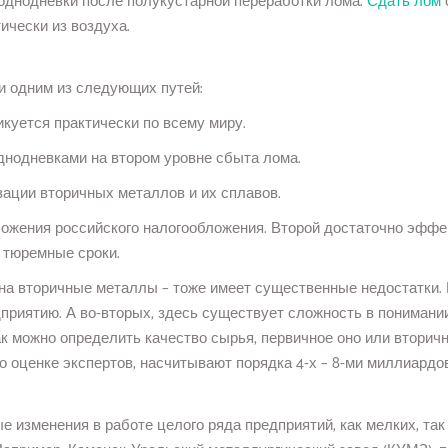
однодневки после полукустарной переработки лома.
Сдать лом
ически из воздуха.
и одним из следующих путей:
икуется практически по всему миру.
днодневками на втором уровне сбыта лома.
ации вторичных металлов и их сплавов.
ожения российского налогообложения. Второй достаточно эффек
 тюремные сроки.
 на вторичные металлы – тоже имеет существенные недостатки.
дприятию. А во-вторых, здесь существует сложность в понимани
так можно определить качество сырья, первичное оно или вторич
о оценке экспертов, насчитывают порядка 4-х – 8-ми миллиардов
изменения в работе целого ряда предприятий, как мелких, так 